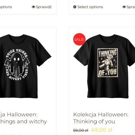
options
Sprawdź
Select options
Spr
SALE!
ja Halloween:
Kolekcja Halloween:
things and witchy
Thinking of you
49,00
zł
59,00
zł