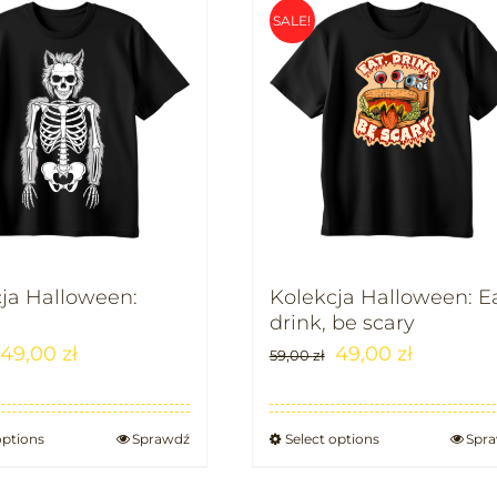
SALE!
ja Halloween:
Kolekcja Halloween: Ea
drink, be scary
49,00
zł
49,00
zł
59,00
zł
options
Sprawdź
Select options
Spr