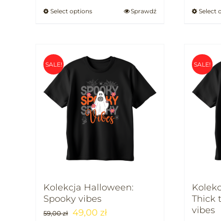
Select options
Sprawdź
Select 
SALE!
SALE!
Kolekcja Halloween:
Kolekc
Spooky vibes
Thick 
vibes
49,00
zł
59,00
zł