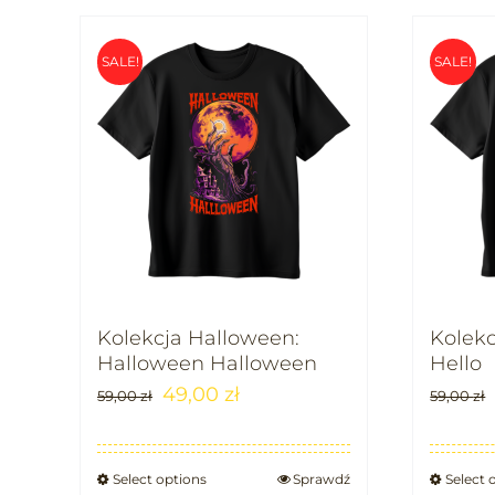
SALE!
SALE!
Kolekcja Halloween:
Kolekc
Halloween Halloween
Hello
49,00
zł
59,00
zł
59,00
zł
Select options
Sprawdź
Select 