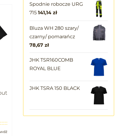
Spodnie robocze URG
715
141,14
zł
Bluza WH 280 szary/
czarny/ pomarańcz
78,67
zł
JHK TSR160COMB
ROYAL BLUE
JHK TSRA 150 BLACK
put
awdź