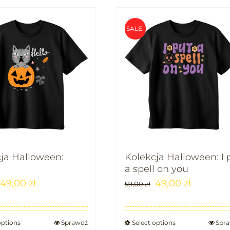
SALE!
ja Halloween:
Kolekcja Halloween: I 
a spell on you
49,00
zł
49,00
zł
59,00
zł
options
Sprawdź
Select options
Spr