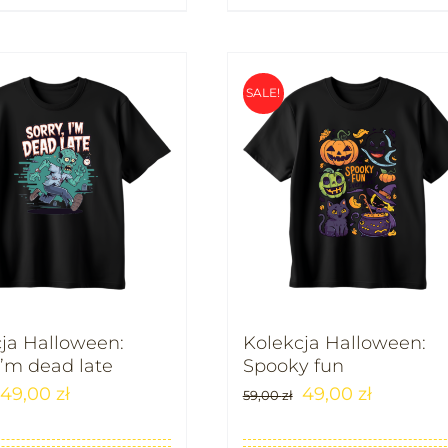
SALE!
ja Halloween:
Kolekcja Halloween:
 I’m dead late
Spooky fun
49,00
zł
49,00
zł
59,00
zł