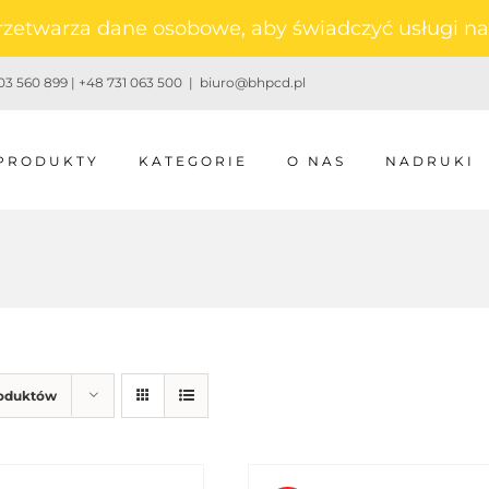
 przetwarza dane osobowe, aby świadczyć usługi 
3 560 899 | +48 731 063 500
|
biuro@bhpcd.pl
PRODUKTY
KATEGORIE
O NAS
NADRUKI
roduktów