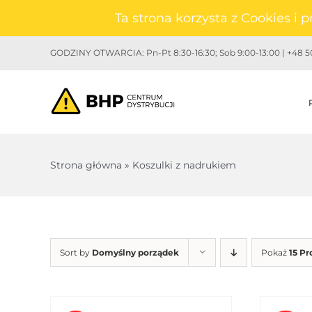
Przejdź
Ta strona korzysta z Cookies i
do
zawartości
GODZINY OTWARCIA: Pn-Pt 8:30-16:30; Sob 9:00-13:00 | +48 50
Strona główna
»
Koszulki z nadrukiem
Sort by
Domyślny porządek
Pokaż
15 P