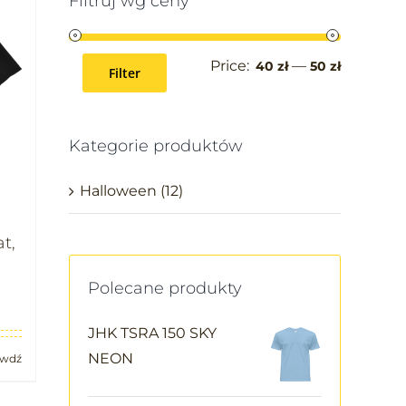
Filtruj wg ceny
Price:
—
40 zł
50 zł
Filter
Kategorie produktów
Halloween
(12)
t,
Polecane produkty
JHK TSRA 150 SKY
NEON
awdź