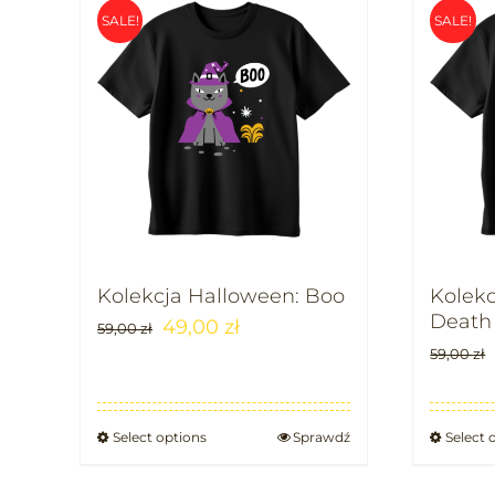
SALE!
SALE!
Kolekcja Halloween: Boo
Kolekc
Death
49,00
zł
59,00
zł
59,00
zł
Select options
Sprawdź
Select 