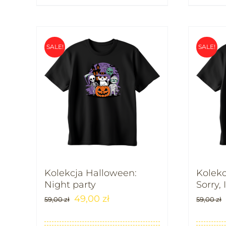
SALE!
SALE!
Kolekcja Halloween:
Kolekc
Night party
Sorry,
49,00
zł
59,00
zł
59,00
zł