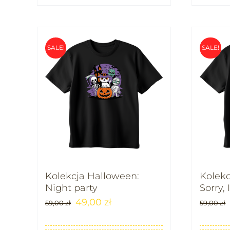
SALE!
SALE!
Kolekcja Halloween:
Kolekc
Night party
Sorry,
49,00
zł
59,00
zł
59,00
zł