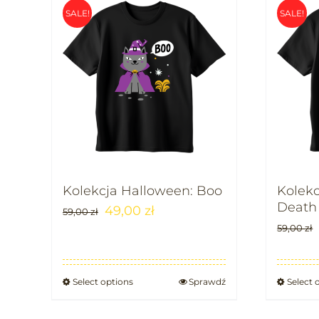
SALE!
SALE!
Kolekcja Halloween: Boo
Kolekc
Death
49,00
zł
59,00
zł
59,00
zł
Select options
Sprawdź
Select 