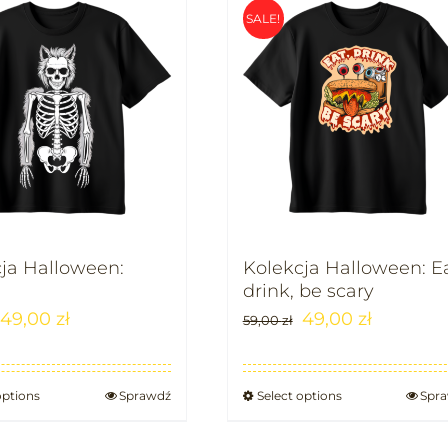
SALE!
ja Halloween:
Kolekcja Halloween: Ea
drink, be scary
49,00
zł
49,00
zł
59,00
zł
options
Sprawdź
Select options
Spr