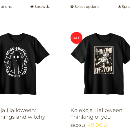
options
Sprawdź
Select options
Spr
SALE!
ja Halloween:
Kolekcja Halloween:
things and witchy
Thinking of you
49,00
zł
59,00
zł