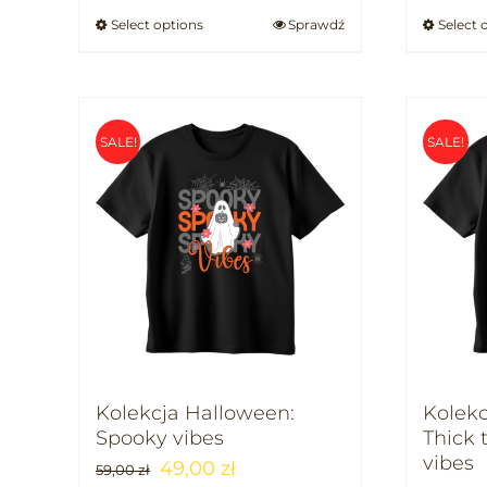
Select options
Sprawdź
Select 
SALE!
SALE!
Kolekcja Halloween:
Kolekc
Spooky vibes
Thick 
vibes
49,00
zł
59,00
zł