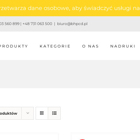
 przetwarza dane osobowe, aby świadczyć usługi 
3 560 899 | +48 731 063 500
|
biuro@bhpcd.pl
PRODUKTY
KATEGORIE
O NAS
NADRUKI
roduktów