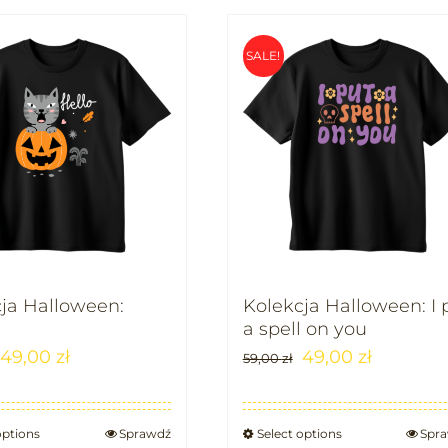
SALE!
ja Halloween:
Kolekcja Halloween: I 
a spell on you
49,00
zł
49,00
zł
59,00
zł
options
Sprawdź
Select options
Spr