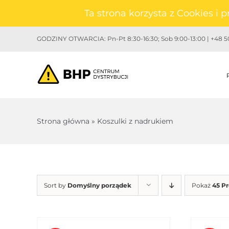
Przejdź
Ta strona korzysta z Cookies i
do
zawartości
GODZINY OTWARCIA: Pn-Pt 8:30-16:30; Sob 9:00-13:00 | +48 50
Strona główna
»
Koszulki z nadrukiem
Sort by
Domyślny porządek
Pokaż
45 P