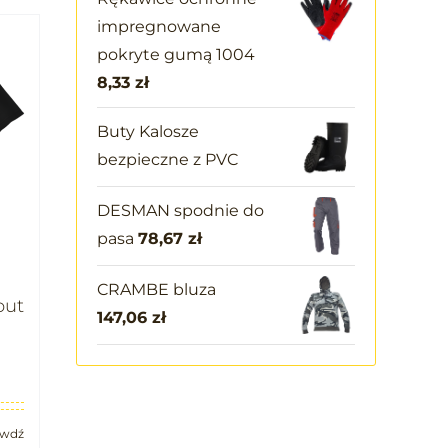
impregnowane
pokryte gumą 1004
8,33
zł
Buty Kalosze
bezpieczne z PVC
DESMAN spodnie do
pasa
78,67
zł
CRAMBE bluza
put
147,06
zł
awdź