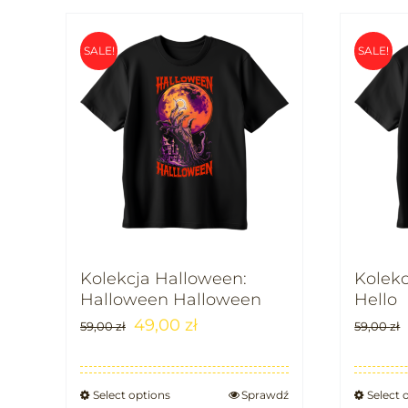
SALE!
SALE!
Kolekcja Halloween:
Kolekc
Halloween Halloween
Hello
49,00
zł
59,00
zł
59,00
zł
Select options
Sprawdź
Select 