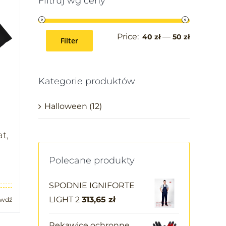
Filtruj wg ceny
Price:
—
40 zł
50 zł
Filter
Kategorie produktów
Halloween
(12)
t,
Polecane produkty
SPODNIE IGNIFORTE
LIGHT 2
313,65
zł
awdź
Rękawice ochronne