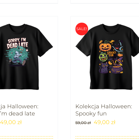
SALE!
ja Halloween:
Kolekcja Halloween:
 I’m dead late
Spooky fun
49,00
zł
49,00
zł
59,00
zł