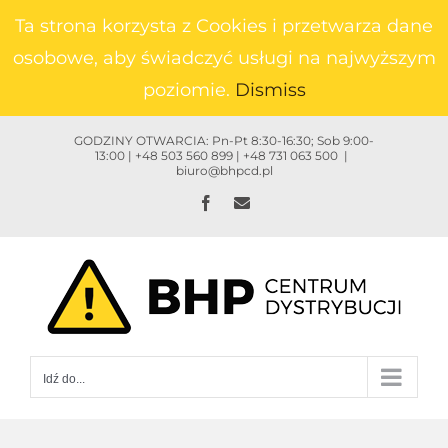
Przejdź
Ta strona korzysta z Cookies i przetwarza dane
do
osobowe, aby świadczyć usługi na najwyższym
zawartości
poziomie.
Dismiss
GODZINY OTWARCIA: Pn-Pt 8:30-16:30; Sob 9:00-
13:00 | +48 503 560 899 | +48 731 063 500
|
biuro@bhpcd.pl
Facebook
Email
Idź do...