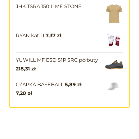
JHK TSRA 150 LIME STONE
RYAN kat. II
7,37
zł
YUWILL MF ESD S1P SRC półbuty
218,31
zł
CZAPKA BASEBALL
5,89
zł
–
7,20
zł