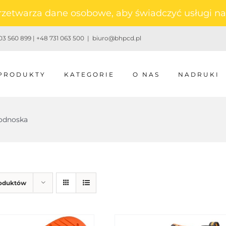
 przetwarza dane osobowe, aby świadczyć usługi 
3 560 899 | +48 731 063 500
|
biuro@bhpcd.pl
PRODUKTY
KATEGORIE
O NAS
NADRUKI
podnoska
roduktów