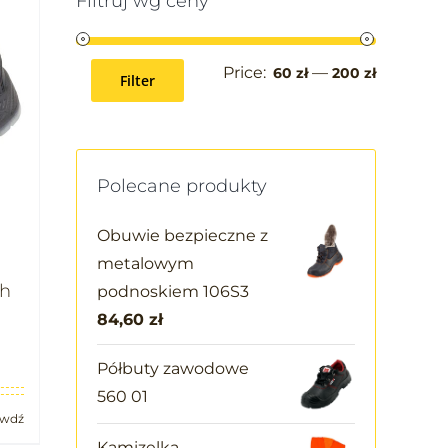
Filtruj wg ceny
Price:
—
60 zł
200 zł
Filter
Polecane produkty
Obuwie bezpieczne z
metalowym
ch
podnoskiem 106S3
84,60
zł
Półbuty zawodowe
560 01
awdź
Kamizelka