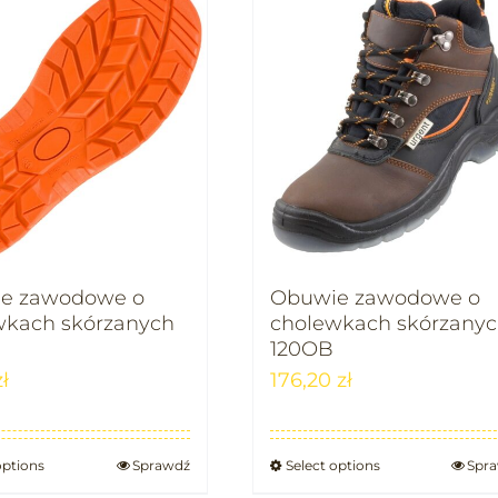
e zawodowe o
Obuwie zawodowe o
wkach skórzanych
cholewkach skórzany
120OB
zł
176,20
zł
options
Sprawdź
Select options
Spr