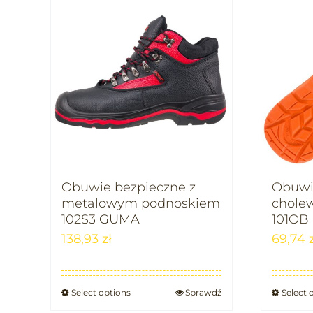
Obuwie bezpieczne z
Obuwi
metalowym podnoskiem
chole
102S3 GUMA
101OB
138,93
zł
69,74
Select options
Sprawdź
Select 