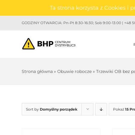
Przejdź
Ta strona korzysta z Cookies i
do
zawartości
GODZINY OTWARCIA: Pn-Pt 8:30-16:30; Sob 9:00-13:00 | +48 50
Strona główna
»
Obuwie robocze
»
Trzewiki OB bez 
Sort by
Domyślny porządek
Pokaż
15 P