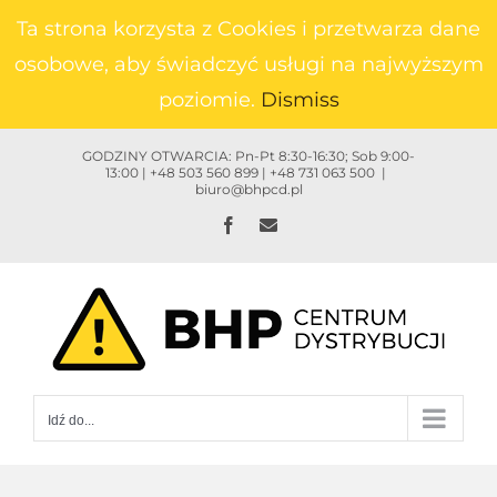
Przejdź
Ta strona korzysta z Cookies i przetwarza dane
do
osobowe, aby świadczyć usługi na najwyższym
zawartości
poziomie.
Dismiss
GODZINY OTWARCIA: Pn-Pt 8:30-16:30; Sob 9:00-
13:00 | +48 503 560 899 | +48 731 063 500
|
biuro@bhpcd.pl
Facebook
Email
Idź do...