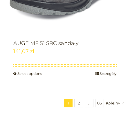
AUGE MF S1 SRC sandały
141,07
zł
Select options
Szczegóły
1
2
…
86
Kolejny