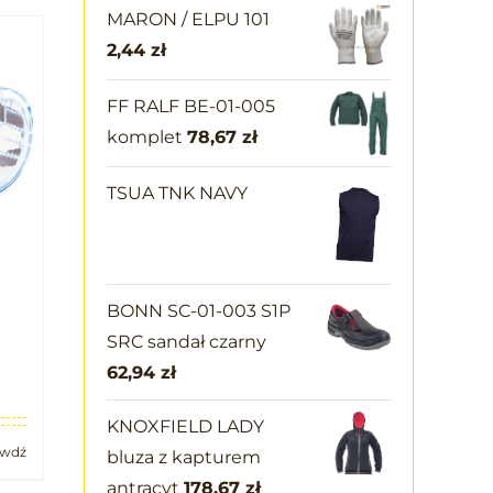
MARON / ELPU 101
2,44
zł
FF RALF BE-01-005
komplet
78,67
zł
TSUA TNK NAVY
BONN SC-01-003 S1P
SRC sandał czarny
62,94
zł
KNOXFIELD LADY
awdź
bluza z kapturem
antracyt
178,67
zł