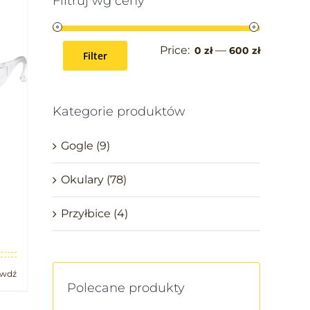
Filtruj wg ceny
Price:
—
0 zł
600 zł
Filter
Kategorie produktów
Gogle
(9)
Okulary
(78)
Przyłbice
(4)
awdź
Polecane produkty