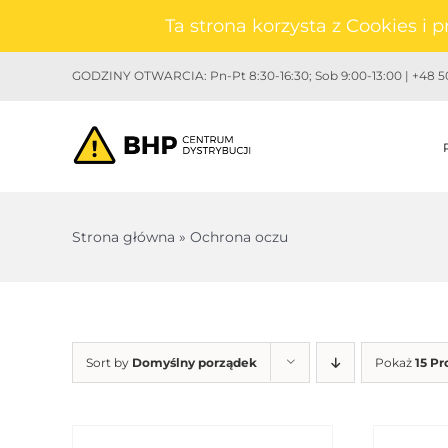
Przejdź
Ta strona korzysta z Cookies i
do
zawartości
GODZINY OTWARCIA: Pn-Pt 8:30-16:30; Sob 9:00-13:00 | +48 50
Strona główna
»
Ochrona oczu
Sort by
Domyślny porządek
Pokaż
15 P