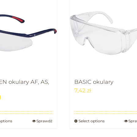
N okulary AF, AS,
BASIC okulary
7,42
zł
ł
options
Sprawdź
Select options
Spr