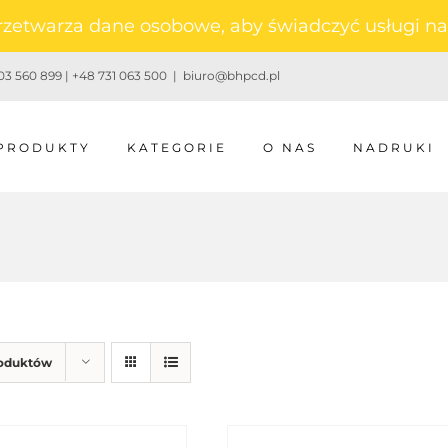
 przetwarza dane osobowe, aby świadczyć usługi 
3 560 899 | +48 731 063 500
|
biuro@bhpcd.pl
PRODUKTY
KATEGORIE
O NAS
NADRUKI
roduktów