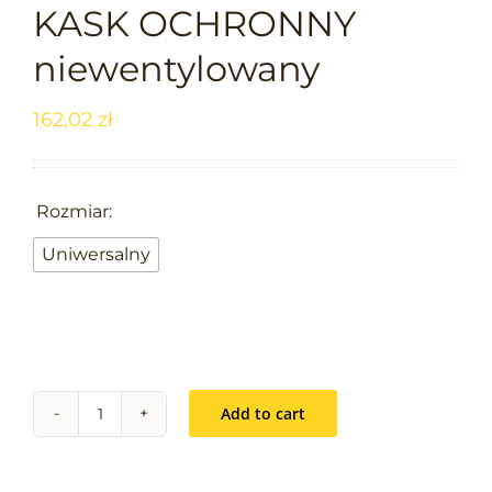
KASK OCHRONNY
niewentylowany
162,02
zł

Rozmiar:
Uniwersalny
Add to cart
ALPINWORKER
PRO
KASK