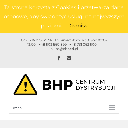
Przejdź
Ta strona korzysta z Cookies i przetwarza dane
do
osobowe, aby świadczyć usługi na najwyższym
zawartości
poziomie.
Dismiss
GODZINY OTWARCIA: Pn-Pt 8:30-16:30; Sob 9:00-
13:00 | +48 503 560 899 | +48 731 063 500
|
biuro@bhpcd.pl
Facebook
Email
Idź do...