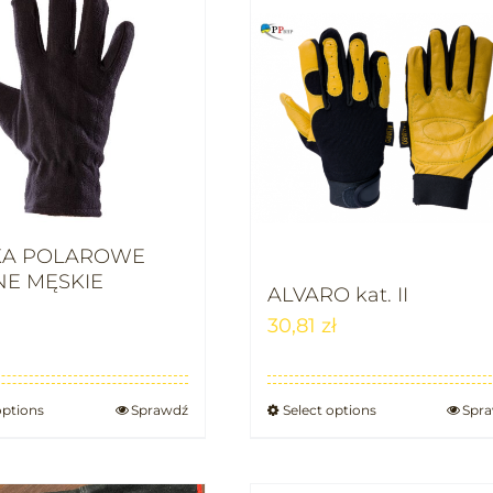
KA POLAROWE
NE MĘSKIE
ALVARO kat. II
30,81
zł
options
Sprawdź
Select options
Spr