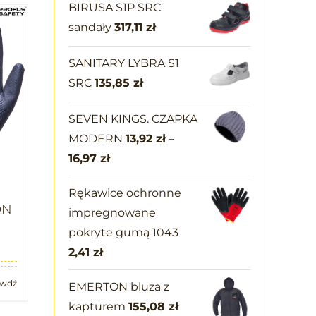
BIRUSA S1P SRC
sandały
317,11
zł
SANITARY LYBRA S1
SRC
135,85
zł
SEVEN KINGS. CZAPKA
MODERN
13,92
zł
–
16,97
zł
Rękawice ochronne
ON
impregnowane
pokryte gumą 1043
2,41
zł
awdź
EMERTON bluza z
kapturem
155,08
zł