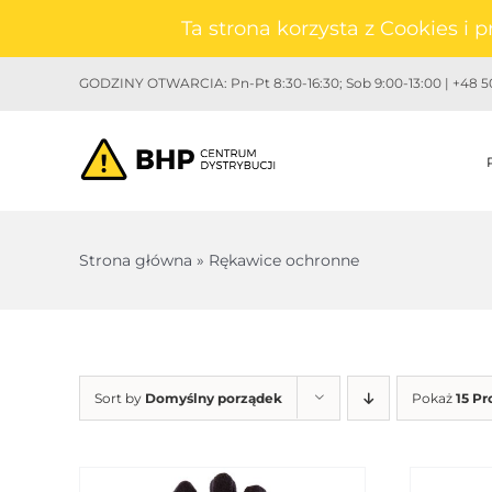
Przejdź
Ta strona korzysta z Cookies i
do
zawartości
GODZINY OTWARCIA: Pn-Pt 8:30-16:30; Sob 9:00-13:00 | +48 50
Strona główna
»
Rękawice ochronne
Sort by
Domyślny porządek
Pokaż
15 P