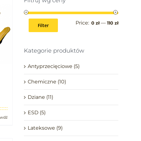
Filtruj wg ceny
Price:
—
0 zł
110 zł
Filter
Kategorie produktów
Antyprzecięciowe
(5)
Chemiczne
(10)
Dziane
(11)
ESD
(5)
awdź
Lateksowe
(9)