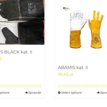
 BLACK kat. II
ł
ARAMIS kat. II
18,45
zł
options
Sprawdź
Select options
Spr