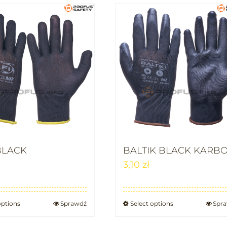
BLACK
BALTIK BLACK KARB
3,10
zł
options
Sprawdź
Select options
Spr