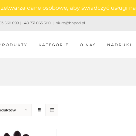
 przetwarza dane osobowe, aby świadczyć usługi 
3 560 899 | +48 731 063 500
|
biuro@bhpcd.pl
PRODUKTY
KATEGORIE
O NAS
NADRUKI
roduktów