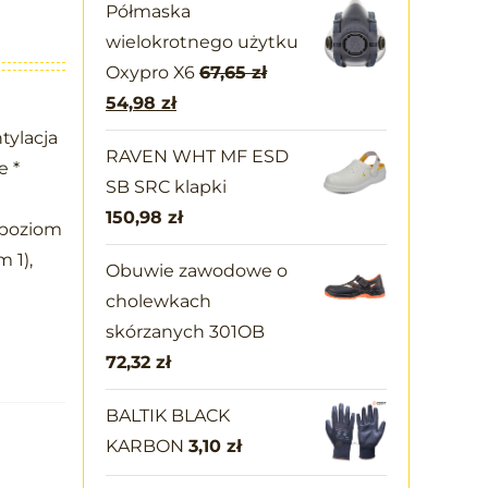
Półmaska
wielokrotnego użytku
Oxypro X6
67,65
zł
54,98
zł
tylacja
RAVEN WHT MF ESD
e *
SB SRC klapki
150,98
zł
(poziom
 1),
Obuwie zawodowe o
cholewkach
skórzanych 301OB
72,32
zł
BALTIK BLACK
KARBON
3,10
zł