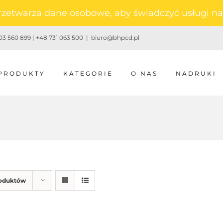
 przetwarza dane osobowe, aby świadczyć usługi 
3 560 899 | +48 731 063 500
|
biuro@bhpcd.pl
PRODUKTY
KATEGORIE
O NAS
NADRUKI
roduktów