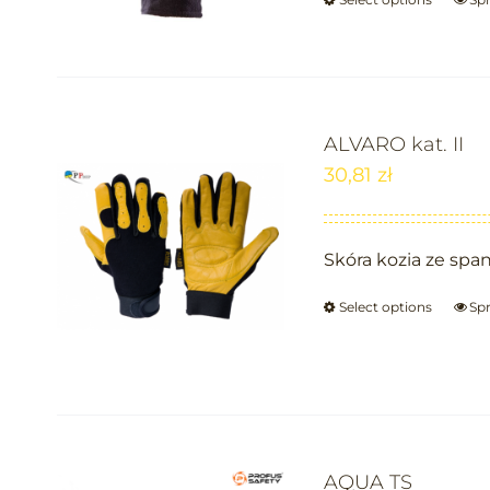
ALVARO kat. II
30,81
zł
Skóra kozia ze spa
Select options
Sp
AQUA TS