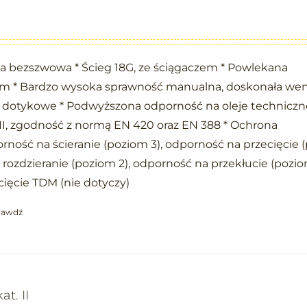
a bezszwowa * Ścieg 18G, ze ściągaczem * Powlekana
em * Bardzo wysoka sprawność manualna, doskonała wen
y dotykowe * Podwyższona odporność na oleje techniczn
II, zgodność z normą EN 420 oraz EN 388 * Ochrona
ność na ścieranie (poziom 3), odporność na przecięcie 
 rozdzieranie (poziom 2), odporność na przekłucie (poziom
ięcie TDM (nie dotyczy)
rawdź
t. II