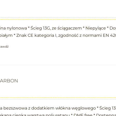
na nylonowa * Ścieg 13G, ze ściągaczem * Niepylące * D
białym * Znak CE kategoria I, zgodność z normami EN 42
rawdź
KARBON
na bezszwowa z dodatkiem włókna węglowego * Ścieg 13
ekana cienką warstwą poliuretanu * DMF free * Dostepn