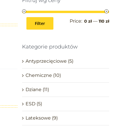
Filtruj wg ceny
Price:
—
0 zł
110 zł
Filter
Kategorie produktów
Antyprzecięciowe
(5)
Chemiczne
(10)
Dziane
(11)
ESD
(5)
Lateksowe
(9)