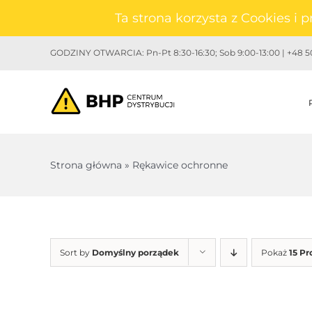
Przejdź
Ta strona korzysta z Cookies i
do
zawartości
GODZINY OTWARCIA: Pn-Pt 8:30-16:30; Sob 9:00-13:00 | +48 50
Strona główna
»
Rękawice ochronne
Sort by
Domyślny porządek
Pokaż
15 P