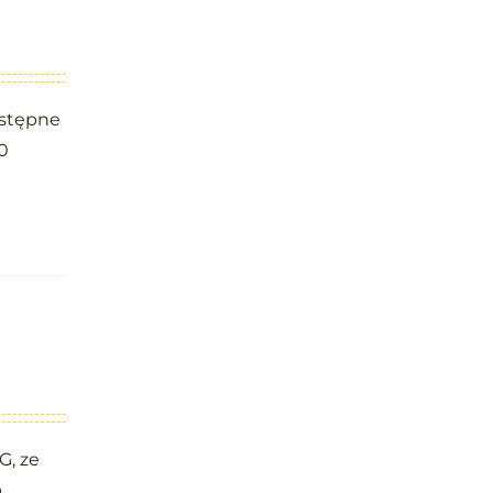
ostępne
0
G, ze
a