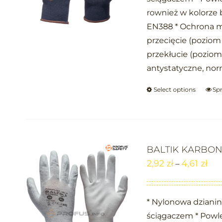
rownież w kolorze 
EN388 * Ochrona m
przecięcie (poziom
przekłucie (poziom
antystatyczne, no
Select options
Sp
BALTIK KARBO
2,92
zł
4,61
zł
–
* Nylonowa dziani
ściągaczem * Powl