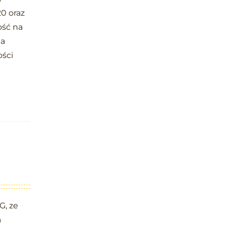
0 oraz
ość na
na
ości
G, ze
a