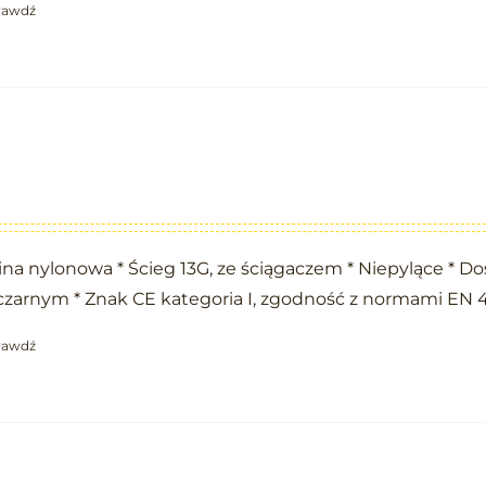
rawdź
na nylonowa * Ścieg 13G, ze ściągaczem * Niepylące * D
czarnym * Znak CE kategoria I, zgodność z normami EN 
rawdź