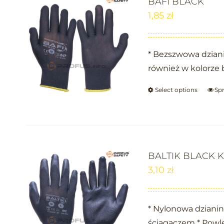
BAFI BLACK
1,85
zł
* Bezszwowa dziani
również w kolorze 
Select options
Sp
BALTIK BLACK 
3,10
zł
* Nylonowa dziani
ściągaczem * Powl