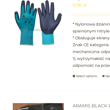
9,96
zł
* Nylonowa dzianin
spienionym nitryl
* Obsługuje ekran
Znak CE kategoria 
mechaniczna: odpor
1), wytrzymałość na
odporność na przec
Select options
Sp
ARAMIS BLACK ka