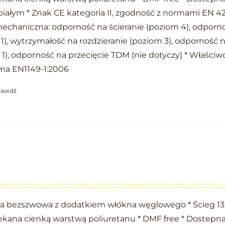
białym * Znak CE kategoria II, zgodność z normami EN 42
echaniczna: odporność na ścieranie (poziom 4), odporn
 1), wytrzymałość na rozdzieranie (poziom 3), odporność 
 1), odporność na przecięcie TDM (nie dotyczy) * Właściw
rma EN1149-1:2006
rawdź
N
na bezszwowa z dodatkiem włókna węglowego * Ścieg 13
ekana cienką warstwą poliuretanu * DMF free * Dostepn