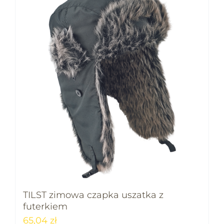
TILST zimowa czapka uszatka z
futerkiem
65,04
zł