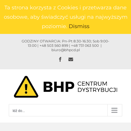
Przejdź
Ta strona korzysta z Cookies i przetwarza dane
do
osobowe, aby świadczyć usługi na najwyższym
zawartości
poziomie.
Dismiss
GODZINY OTWARCIA: Pn-Pt 8:30-16:30; Sob 9:00-
13:00 | +48 503 560 899 | +48 731 063 500
|
biuro@bhpcd.pl
Facebook
Email
Idź do...