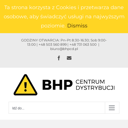
Przejdź
Ta strona korzysta z Cookies i przetwarza dane
do
osobowe, aby świadczyć usługi na najwyższym
zawartości
poziomie.
Dismiss
GODZINY OTWARCIA: Pn-Pt 8:30-16:30; Sob 9:00-
13:00 | +48 503 560 899 | +48 731 063 500
|
biuro@bhpcd.pl
Facebook
Email
Idź do...