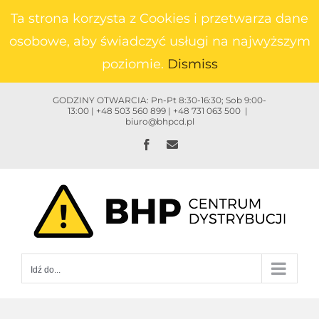
Przejdź
Ta strona korzysta z Cookies i przetwarza dane
do
osobowe, aby świadczyć usługi na najwyższym
zawartości
poziomie.
Dismiss
GODZINY OTWARCIA: Pn-Pt 8:30-16:30; Sob 9:00-
13:00 | +48 503 560 899 | +48 731 063 500
|
biuro@bhpcd.pl
Facebook
Email
Idź do...