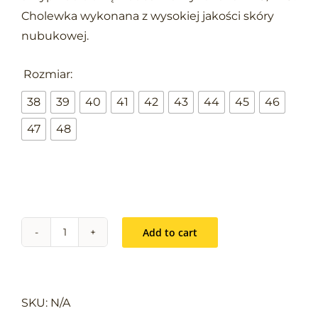
Cholewka wykonana z wysokiej jakości skóry
nubukowej.

Rozmiar:
38
39
40
41
42
43
44
45
46
47
48
Add to cart
BK
TPU
MF
S3
SKU:
N/A