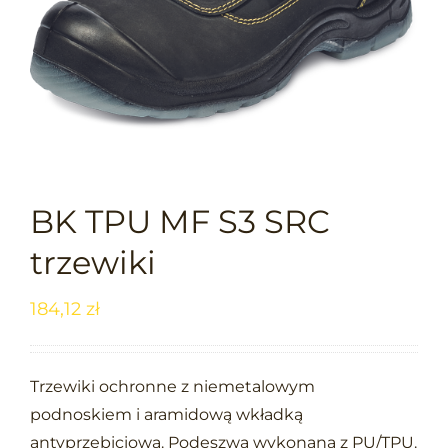
BK TPU MF S3 SRC
trzewiki
184,12
zł
Trzewiki ochronne z niemetalowym
podnoskiem i aramidową wkładką
antyprzebiciową. Podeszwa wykonana z PU/TPU.