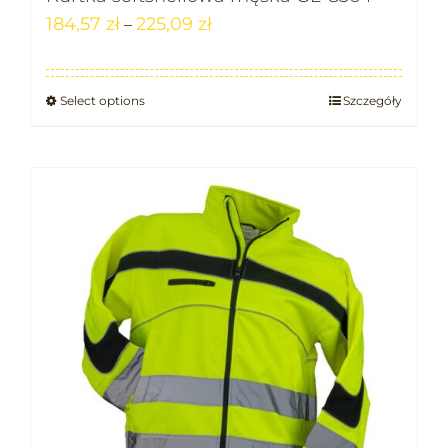
184,57
zł
225,09
zł
–
Select options
Szczegóły