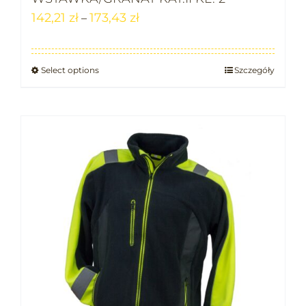
142,21
zł
173,43
zł
–
Select options
Szczegóły