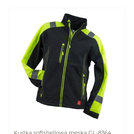
Kurtka softshellowa męska GL-8364