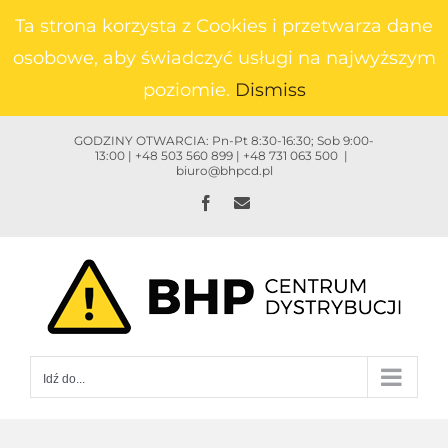
Przejdź
Ta strona korzysta z Cookies i przetwarza dane
do
osobowe, aby świadczyć usługi na najwyższym
zawartości
poziomie.
Dismiss
GODZINY OTWARCIA: Pn-Pt 8:30-16:30; Sob 9:00-
13:00 | +48 503 560 899 | +48 731 063 500
|
biuro@bhpcd.pl
Facebook
Email
Idź do...