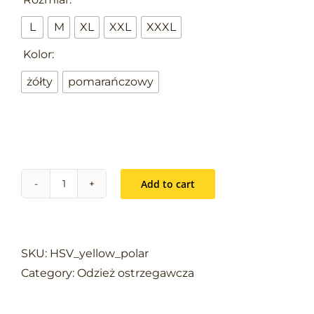
L
M
XL
XXL
XXXL

Kolor:
żółty
pomarańczowy
Add to cart
Bluza
polarowa
ostrzegawcza
HSV
SKU:
HSV_yellow_polar
quantity
Category:
Odzież ostrzegawcza