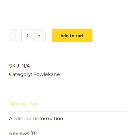
Add to cart
COVENT
kat.
II
quantity
SKU:
N/A
Category:
Powlekane
Description
Additional information
Reviews (0)