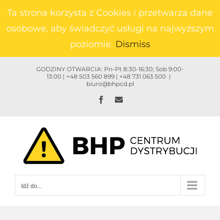
Przejdź
Ta strona korzysta z Cookies i przetwarza dane
do
osobowe, aby świadczyć usługi na najwyższym
zawartości
poziomie.
Dismiss
GODZINY OTWARCIA: Pn-Pt 8:30-16:30; Sob 9:00-
13:00 | +48 503 560 899 | +48 731 063 500
|
biuro@bhpcd.pl
Facebook
Email
Idź do...