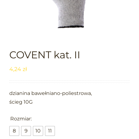
COVENT kat. II
4,24
zł
dzianina bawełniano-poliestrowa,
ścieg 10G

Rozmiar:
8
9
10
11