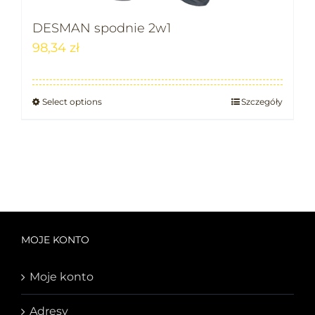
DESMAN spodnie 2w1
98,34
zł
Select options
Szczegóły
MOJE KONTO
Moje konto
Adresy