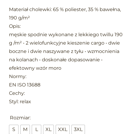
Materiał cholewki: 65 % poliester, 35 % bawełna,
190 g/m²
Opis:
męskie spodnie wykonane z lekkiego twillu 190
g /m² • 2 wielofunkcyjne kieszenie cargo • dwie
boczne i dwie naszywane z tyłu • wzmocnienia
na kolanach • doskonałe dopasowanie •
efektowny wzór moro
Normy:
EN ISO 13688
Cechy:
Styl: relax

Rozmiar:
S
M
L
XL
XXL
3XL