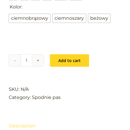

Kolor:
ciemnobrązowy
ciemnoszary
beżowy
Add to cart
CRAMBE
SPODNIE
moro
quantity
SKU:
N/A
Category:
Spodnie pas
Description