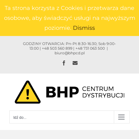
Przejdź
Ta strona korzysta z Cookies i przetwarza dane
do
osobowe, aby świadczyć usługi na najwyższym
zawartości
poziomie.
Dismiss
GODZINY OTWARCIA: Pn-Pt 8:30-16:30; Sob 9:00-
13:00 | +48 503 560 899 | +48 731 063 500
|
biuro@bhpcd.pl
Facebook
Email
Idź do...