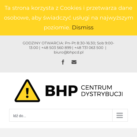
Przejdź
Ta strona korzysta z Cookies i przetwarza dane
do
osobowe, aby świadczyć usługi na najwyższym
zawartości
poziomie.
Dismiss
GODZINY OTWARCIA: Pn-Pt 8:30-16:30; Sob 9:00-
13:00 | +48 503 560 899 | +48 731 063 500
|
biuro@bhpcd.pl
Facebook
Email
Idź do...