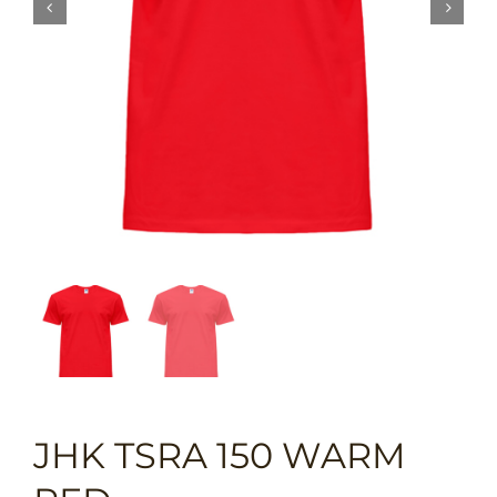


JHK TSRA 150 WARM