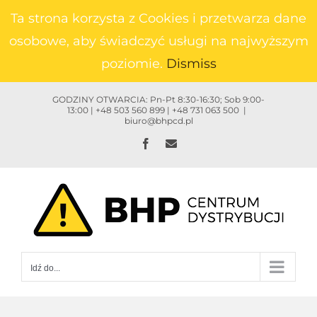
Przejdź
Ta strona korzysta z Cookies i przetwarza dane
do
osobowe, aby świadczyć usługi na najwyższym
zawartości
poziomie.
Dismiss
GODZINY OTWARCIA: Pn-Pt 8:30-16:30; Sob 9:00-
13:00 | +48 503 560 899 | +48 731 063 500
|
biuro@bhpcd.pl
Facebook
Email
Idź do...