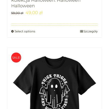
Kolekcja Halloween: Halloween
Halloween
49,00
zł
59,00
zł
Select options
Szczegóły
SALE!