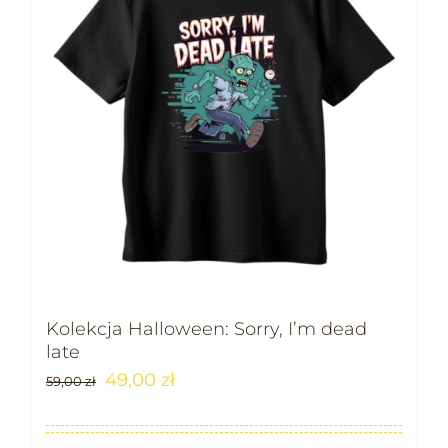
Kolekcja Halloween: Sorry, I’m dead
late
49,00
zł
59,00
zł