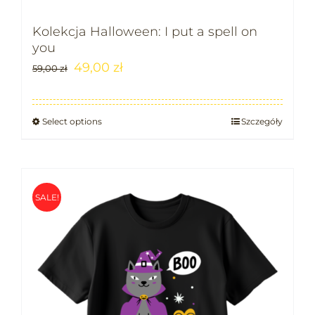
Kolekcja Halloween: I put a spell on
you
49,00
zł
59,00
zł
Select options
Szczegóły
SALE!