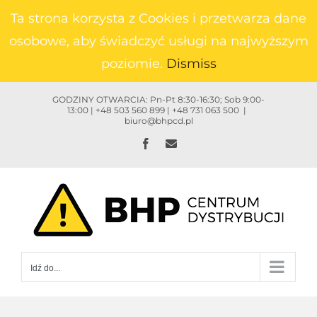
Przejdź
Ta strona korzysta z Cookies i przetwarza dane
do
osobowe, aby świadczyć usługi na najwyższym
zawartości
poziomie.
Dismiss
GODZINY OTWARCIA: Pn-Pt 8:30-16:30; Sob 9:00-
13:00 | +48 503 560 899 | +48 731 063 500
|
biuro@bhpcd.pl
Facebook
Email
Idź do...