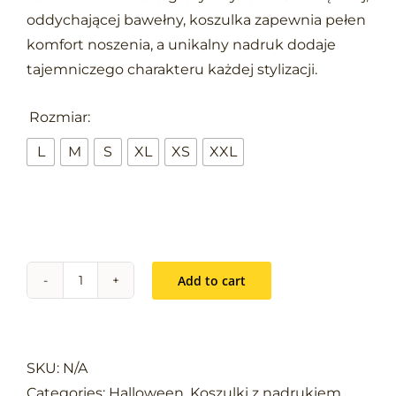
oddychającej bawełny, koszulka zapewnia pełen
komfort noszenia, a unikalny nadruk dodaje
tajemniczego charakteru każdej stylizacji.

Rozmiar:
L
M
S
XL
XS
XXL
Add to cart
Kolekcja
Halloween:
Night
party
SKU:
N/A
quantity
Categories:
Halloween
,
Koszulki z nadrukiem