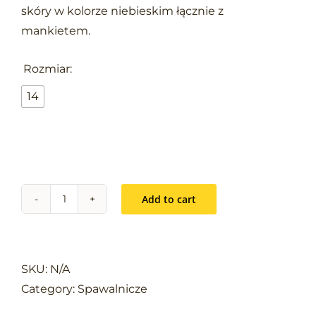
skóry w kolorze niebieskim łącznie z
mankietem.

Rozmiar:
14
Add to cart
LUPUS
kat.
II
quantity
SKU:
N/A
Category:
Spawalnicze