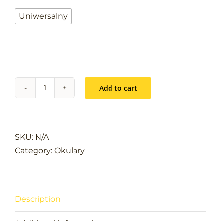
Uniwersalny
Add to cart
Okulary
PP-
O1
quantity
SKU:
N/A
Category:
Okulary
Description