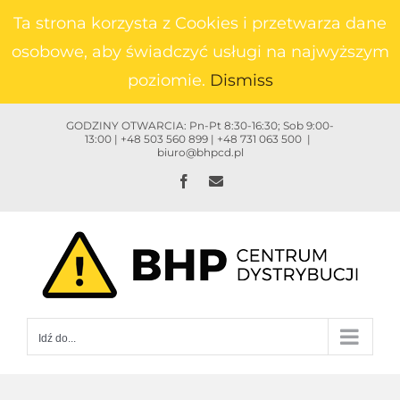
Przejdź
Ta strona korzysta z Cookies i przetwarza dane
do
osobowe, aby świadczyć usługi na najwyższym
zawartości
poziomie.
Dismiss
GODZINY OTWARCIA: Pn-Pt 8:30-16:30; Sob 9:00-
13:00 | +48 503 560 899 | +48 731 063 500
|
biuro@bhpcd.pl
Facebook
Email
Idź do...