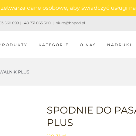
 przetwarza dane osobowe, aby świadczyć usługi 
3 560 899 | +48 731 063 500
|
biuro@bhpcd.pl
PRODUKTY
KATEGORIE
O NAS
NADRUKI
WALNIK PLUS
SPODNIE DO PAS
PLUS