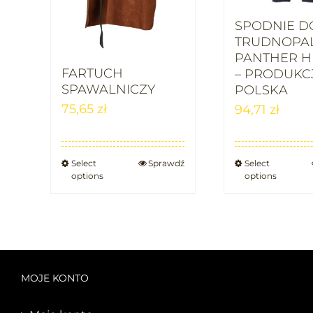
SPODNIE D
TRUDNOPA
PANTHER H
FARTUCH
– PRODUKC
SPAWALNICZY
POLSKA
75,65
zł
94,71
zł
Select
Sprawdź
Select
options
options
MOJE KONTO