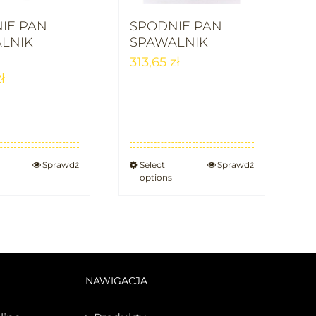
IE PAN
SPODNIE PAN
LNIK
SPAWALNIK
E
313,65
zł
ł
Sprawdź
Select
Sprawdź
options
NAWIGACJA