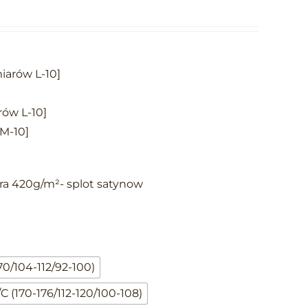
iarów L-10]
rów L-10]
 M-10]
a 420g/m²- splot satynow

70/104-112/92-100)
C (170-176/112-120/100-108)