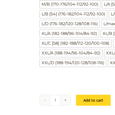
M/B (170-176/104-112/92-100)
L/A [
L/B [54] (176-182/104-112/92-100)
L/
L/D (176-182/120-128/108-116)
L/max
XL/A (182-188/96-104/84-92)
XL/B [
XL/C [58] (182-188/112-120/100-108)
XXL/A (188-194/96-104/84-92)
XXL/
XXL/D (188-194/120-128/108-116)
XX
Add to cart
SPODNIE
DO