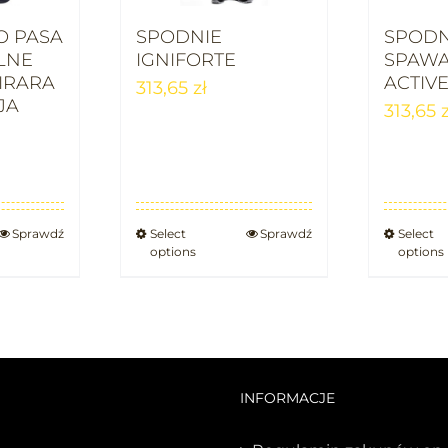
O PASA
SPODNIE
SPODN
LNE
IGNIFORTE
SPAWA
IRARA
ACTIV
313,65
zł
JA
313,65
z
Sprawdź
Select
Sprawdź
Select
options
options
INFORMACJE