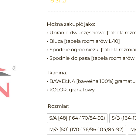
119,31
zł
Można zakupić jako:
• Ubranie dwuczęściowe [tabela rozm
• Bluza [tabela rozmiarów L-10]
• Spodnie ogrodniczki [tabela rozmia
• Spodnie do pasa [tabela rozmiarów
Tkanina:
• BAWEŁNA [bawełna 100%) gramatur
• KOLOR: granatowy
Rozmiar:
S/A [48] (164-170/84-92)
S/B (164-1
M/A [50] (170-176/96-104/84-92)
M/