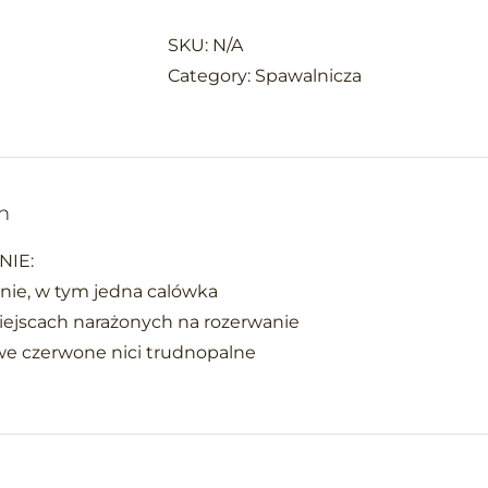
PASA
PAN
SKU:
N/A
SPAWALNIK
Category:
Spawalnicza
PLUS
quantity
n
IE:
zenie, w tym jedna calówka
iejscach narażonych na rozerwanie
we czerwone nici trudnopalne