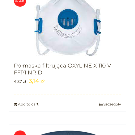
SALE!
Półmaska filtrująca OXYLINE X 110 V
FFP1 NR D
3,14
zł
4,37
zł
Add to cart
Szczegóły