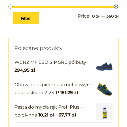
Price:
—
0 zł
360 zł
Filter
Polecane produkty
WENZ MF ESD S1P SRC półbuty
294,95
zł
Obuwie bezpieczne z metalowym
podnoskiem 212S1P
151,29
zł
Pasta do mycia rąk Profi Plus -
półpłynna
10,21
zł
–
67,77
zł