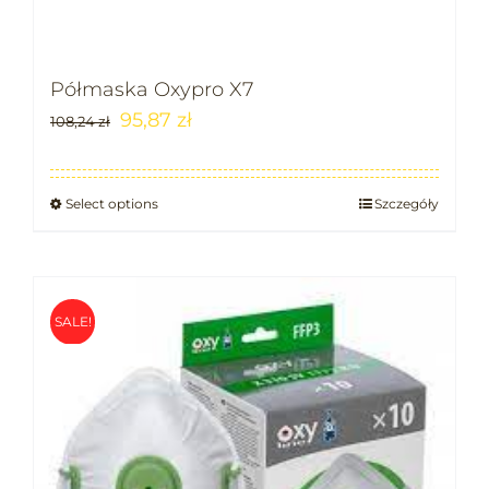
Półmaska Oxypro X7
95,87
zł
108,24
zł
Select options
Szczegóły
SALE!