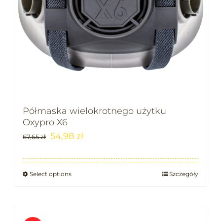
Półmaska wielokrotnego użytku
Oxypro X6
54,98
zł
67,65
zł
Select options
Szczegóły