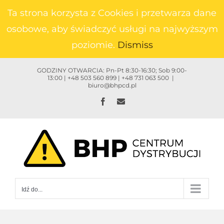
Przejdź
Ta strona korzysta z Cookies i przetwarza dane
do
osobowe, aby świadczyć usługi na najwyższym
zawartości
poziomie.
Dismiss
GODZINY OTWARCIA: Pn-Pt 8:30-16:30; Sob 9:00-
13:00 | +48 503 560 899 | +48 731 063 500
|
biuro@bhpcd.pl
Facebook
Email
Idź do...