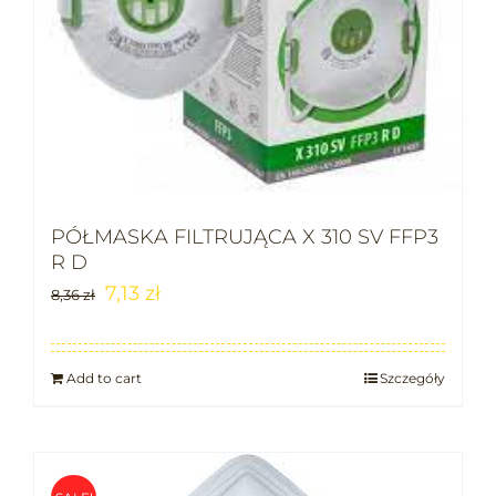
PÓŁMASKA FILTRUJĄCA X 310 SV FFP3
R D
7,13
zł
8,36
zł
Add to cart
Szczegóły