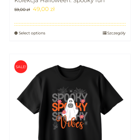
Kolekcja Halloween: Spooky fun
49,00
zł
59,00
zł
Select options
Szczegóły
SALE!