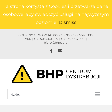
Przejdź
Ta strona korzysta z Cookies i przetwarza dane
do
osobowe, aby świadczyć usługi na najwyższym
zawartości
poziomie.
Dismiss
GODZINY OTWARCIA: Pn-Pt 8:30-16:30; Sob 9:00-
13:00 | +48 503 560 899 | +48 731 063 500
|
biuro@bhpcd.pl
Facebook
Email
Idź do...