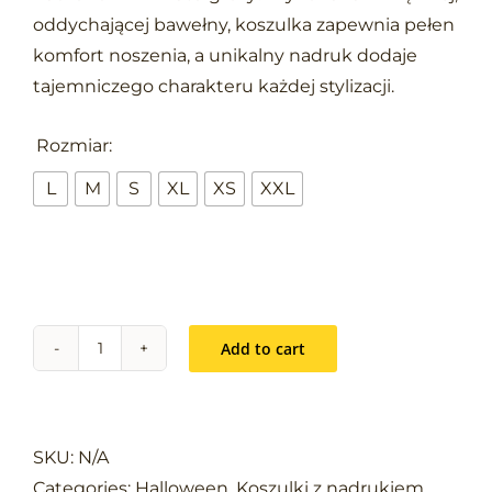
oddychającej bawełny, koszulka zapewnia pełen
komfort noszenia, a unikalny nadruk dodaje
tajemniczego charakteru każdej stylizacji.

Rozmiar:
L
M
S
XL
XS
XXL
Add to cart
Kolekcja
Halloween:
Eat,
drink,
SKU:
N/A
be
Categories:
Halloween
,
Koszulki z nadrukiem