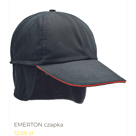
EMERTON czapka
12,09
zł