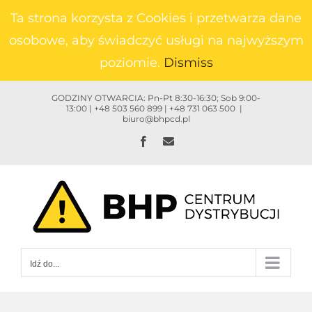
Przejdź
Ta strona korzysta z Cookies i przetwarza dane
do
osobowe, aby świadczyć usługi na najwyższym
zawartości
poziomie.
Dismiss
GODZINY OTWARCIA: Pn-Pt 8:30-16:30; Sob 9:00-
13:00 | +48 503 560 899 | +48 731 063 500
|
biuro@bhpcd.pl
Facebook
Email
Idź do...